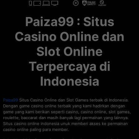
Paiza99 : Situs
Casino Online dan
Slot Online
Terpercaya di
Indonesia
Paiza99
Situs Casino Online dan Slot Games terbaik di Indonesia.
Dengan game casino online terbaik yang kami hadirkan dengan
game yang kami berikan seperti casino, casino online, slot games,
roulette, baccarat dan masih banyak lagi permainan yang lainnya.
Situs casino online indonesia unuk memberi akses ke permainan
casino online paling para member.