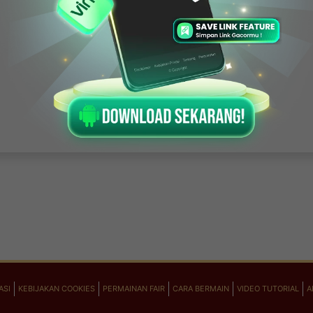
ASI
KEBIJAKAN COOKIES
PERMAINAN FAIR
CARA BERMAIN
VIDEO TUTORIAL
A