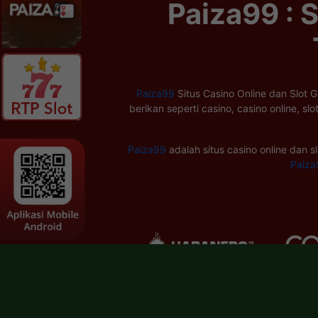
Paiza99 : 
Paiza99
Situs Casino Online dan Slot 
berikan seperti casino, casino online, s
Paiza99
adalah situs casino online dan s
Paiza