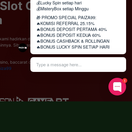
Slot Online
💰Lucky Spin setiap hari
💰MisteryBox setiap Minggu
a
🎁 PROMO SPECIAL PAIZA99:
🔥KOMISI REFERRAL 25.15%
🔥BONUS DEPOSIT PERTAMA 40%
🔥BONUS DEPOSIT KEDUA 60%
ng kami hadirkan dengan game yang kami
🔥BONUS CASHBACK & ROLLINGAN
innya. Situs casino online indonesia unuk
🔥BONUS LUCKY SPIN SETIAP HARI
🔥BONUS MYSTERY BOX SETIAP
MINGGU
sino, baccarat dan slot game terbaik dari
Type a message here...
📌 SPECIAL TURNAMEN PAIZA99:
aiza99
⭐️ Exclusive Game Lamp of Cornucopia Ttl
Hadiah Rp 180JT (23 Juli - 23 Agust'26)
1
⭐️ Turnamen Spesial Agustus 2026
Rp222.600 JT ( 1 - 8 Agust'26)
⭐️ IDNSLOT ekslusif Soda Man Ttl Hadiah
Rp 180JT ( 09 Juli - 09 Agust'26)
LINK ALTERNATIF KAMI PAIZA99:
https://linkid.asia/paiza-go
https://linkid.asia/paiza99-vip
https://mez.ink/paiza99.vip