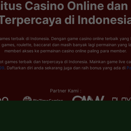
Situs Casino Online dan 
Terpercaya di Indonesi
Games terbaik di Indonesia. Dengan game casino online terbaik ya
lot games, roulette, baccarat dan masih banyak lagi permainan yang la
memberi akses ke permainan casino online paling para member.
lot games terbaik dan terpercaya di Indonesia. Mainkan game live ca
99
. Daftarkan diri anda sekarang juga dan raih bonus yang ada di
P
Partner Kami :