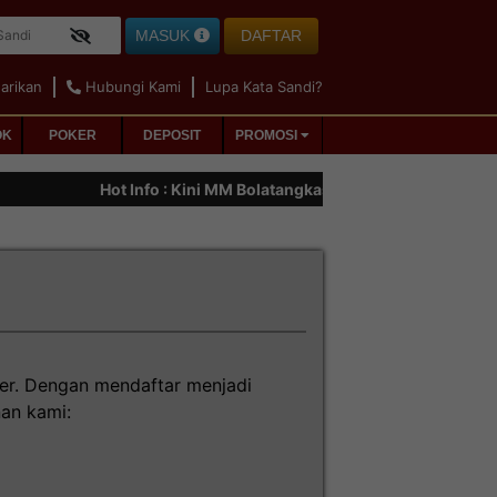
MASUK
DAFTAR
arikan
Hubungi Kami
Lupa Kata Sandi?
OK
POKER
DEPOSIT
PROMOSI
Hot Info : Kini MM Bolatangkas Paiza99 Hadir Fitur Jackpot
ber. Dengan mendaftar menjadi
an kami: